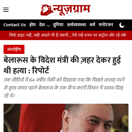
Contact Us
होम
देश
दुनिया
अर्थव्यवस्था
धर्म
मनोरंजन
खेल
जी
ीं, सही आदतें भी हैं जरूरी...ऐसे रखें वजन पर कंट्रोल और रहें लंबे समय तक स्वस्थ
उ
अंतर्राष्ट्रीय
बेलारूस के विदेश मंत्री की ज़हर देकर हुई
थी हत्या : रिपोर्ट
एक वीडियो में 64 वर्षीय मेकी को दिखाया गया कि पिछले सप्ताह मरने
से कुछ समय पहले बेलारूस के एक सैन्य कार्गो विमान में स्वस्थ दिख
रहे थे।