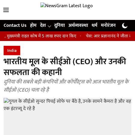
Contact Us
होम
देश
दुनिया
अर्थव्यवस्था
धर्म
मनोरंजन
खेल
जी
त्री राहत कोष में 5 लाख रुपए दान किए
चेस: आर प्रज्ञानानंद ने जीता सेंट लुइस र
India
भारतीय मूल के सीईओ (CEO) और उनकी
सफलता की कहानी
दुनिया की सबसे बड़ी कंपनियों और कॉर्पोरेट्स को आज भारतीय मूल के
सीईओ (CEO) चला रहे है