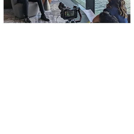
India
भारतीय मूल के सीईओ (CEO) और उनकी
सफलता की कहानी
Author:
Bhavika Arora
Published on
:
20 Sep 2025, 4:30 am
Updated on
:
20 Sep 2025, 4:30 am
4
min read
आज अमेरिका (America) की कई कई बड़ी कंपनियों की
कमान भारतीय मूल के सीईओ CEO संभाल रहे है। गूगल
(Google), माइक्रोसॉफ्ट (Microsoft) से लेकर