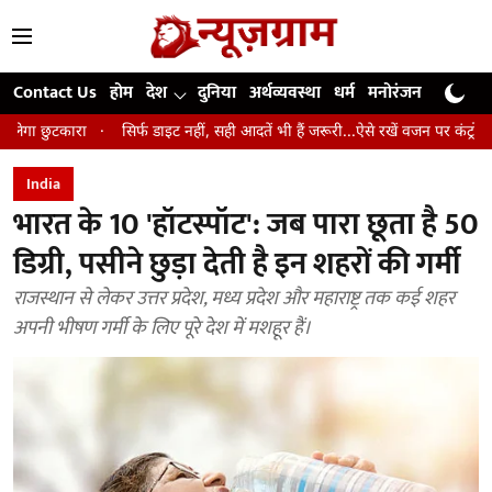
Contact Us
होम
देश
दुनिया
अर्थव्यवस्था
धर्म
मनोरंजन
खेल
जी
गा छुटकारा
सिर्फ डाइट नहीं, सही आदतें भी हैं जरूरी...ऐसे रखें वजन पर कंट्रोल और 
India
भारत के 10 'हॉटस्पॉट': जब पारा छूता है 50
डिग्री, पसीने छुड़ा देती है इन शहरों की गर्मी
राजस्थान से लेकर उत्तर प्रदेश, मध्य प्रदेश और महाराष्ट्र तक कई शहर
अपनी भीषण गर्मी के लिए पूरे देश में मशहूर हैं।