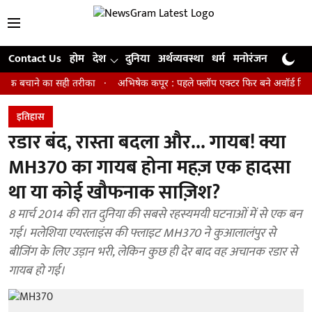
Contact Us
होम
देश
दुनिया
अर्थव्यवस्था
धर्म
मनोरंजन
खेल
जी
ने का सही तरीका
अभिषेक कपूर : पहले फ्लॉप एक्टर फिर बने अवॉर्ड विनिंग डायरेक
इतिहास
रडार बंद, रास्ता बदला और... गायब! क्या
MH370 का गायब होना महज़ एक हादसा
था या कोई खौफनाक साज़िश?
8 मार्च 2014 की रात दुनिया की सबसे रहस्यमयी घटनाओं में से एक बन
गई। मलेशिया एयरलाइंस की फ्लाइट MH370 ने कुआलालंपुर से
बीजिंग के लिए उड़ान भरी, लेकिन कुछ ही देर बाद वह अचानक रडार से
गायब हो गई।