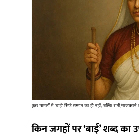
कुछ मामलों में ‘बाई’ सिर्फ सम्मान का ही नहीं, बल्कि रानी/राजघरा
किन जगहों पर ‘बाई’ शब्द का उ