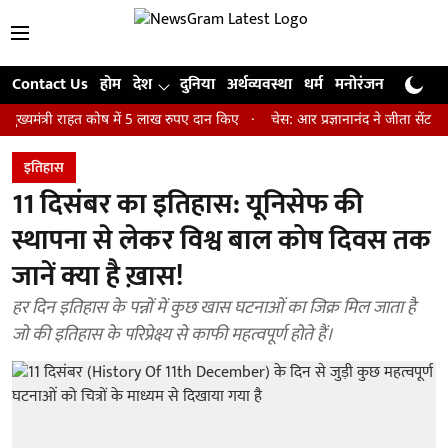
Contact Us
होम
देश
दुनिया
अर्थव्यवस्था
धर्म
मनोरंजन
खेल
जी
री राहत कोष में 5 लाख रुपए दान किए
चेस: आर प्रज्ञानानंद ने जीता सेंट लुइस रैप
इतिहास
11 दिसंबर का इतिहास: यूनिसेफ की
स्थापना से लेकर विश्व बाल कोष दिवस तक
जानें क्या है ख़ास!
हर दिन इतिहास के पन्नों में कुछ खास घटनाओं का जिक्र मिल जाता है
जो की इतिहास के परिप्रेक्ष्य से काफी महत्वपूर्ण होते हैं।