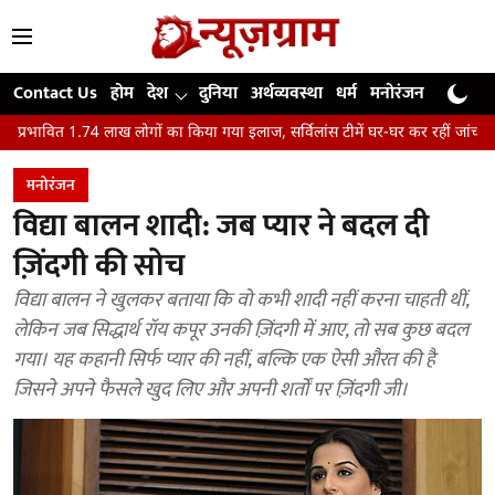
Contact Us
होम
देश
दुनिया
अर्थव्यवस्था
धर्म
मनोरंजन
खेल
जी
लाख लोगों का किया गया इलाज, सर्विलांस टीमें घर-घर कर रहीं जांच
कैसे भारत का प्रमु
मनोरंजन
विद्या बालन शादी: जब प्यार ने बदल दी
ज़िंदगी की सोच
विद्या बालन ने खुलकर बताया कि वो कभी शादी नहीं करना चाहती थीं,
लेकिन जब सिद्धार्थ रॉय कपूर उनकी ज़िंदगी में आए, तो सब कुछ बदल
गया। यह कहानी सिर्फ प्यार की नहीं, बल्कि एक ऐसी औरत की है
जिसने अपने फैसले खुद लिए और अपनी शर्तों पर ज़िंदगी जी।