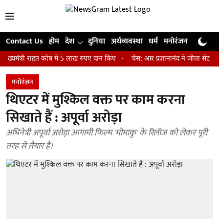
Contact Us
होम
देश
दुनिया
अर्थव्यवस्था
धर्म
मनोरंजन
खेल
जी
री राहत कोष में 5 लाख रुपए दान किए
चेस: आर प्रज्ञानानंद ने जीता सेंट लुइस रैपि
मनोरंजन
थिएटर में मुश्किल वक्त पर काम करना
सिखाते हैं : अपूर्वा अरोड़ा
अभिनेत्री अपूर्वा अरोड़ा आगामी फिल्म 'मोमाकु' के रिलीज को लेकर पूरी
तरह से तैयार हैं।