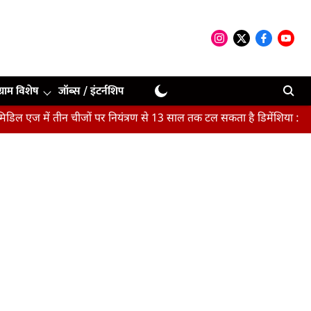
ग्राम विशेष
जॉब्स / इंटर्नशिप
न चीजों पर नियंत्रण से 13 साल तक टल सकता है डिमेंशिया : अध्ययन
मैच स