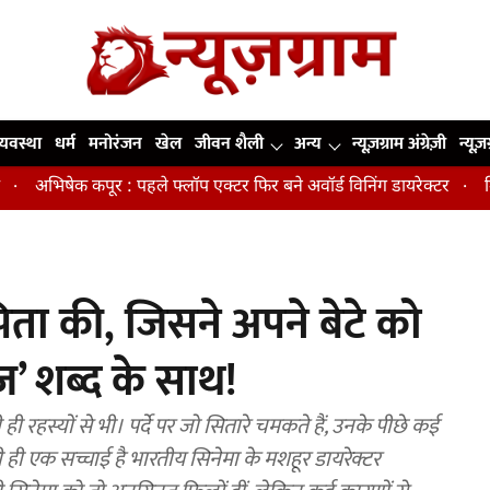
व्यवस्था
धर्म
मनोरंजन
खेल
जीवन शैली
अन्य
न्यूज़ग्राम अंग्रेज़ी
न्यूज़
ूर : पहले फ्लॉप एक्टर फिर बने अवॉर्ड विनिंग डायरेक्टर
मिडिल एज में ती
ता की, जिसने अपने बेटे को
’ शब्द के साथ!
 रहस्यों से भी। पर्दे पर जो सितारे चमकते हैं, उनके पीछे कई
ही एक सच्चाई है भारतीय सिनेमा के मशहूर डायरेक्टर