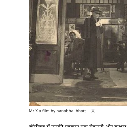
Mr X a film by nanabhai bhatt
[X]