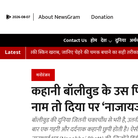
About NewsGram
Donation
2026-08-07
Contact Us
Contact Us
होम
देश
दुनिया
अर्थ
 आपकी स्किन खराब, जानिए चेहरे की चमक बचाने का सही तरीका
Latest
अभिषेक कप
मनोरंजन
कहानी बॉलीवुड के उस पि
नाम तो दिया पर ‘नाजायज
बॉलीवुड की दुनिया जितनी चकाचौंध से भरी है, उतनी ही
बार एक गहरी और दर्दनाक कहानी छुपी होती है। ऐसी 