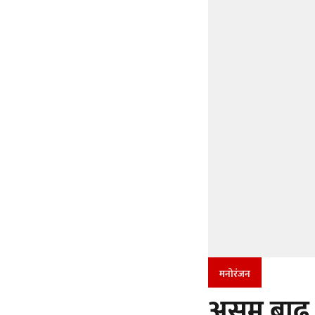
मनोरंजन
असम बाढ़ 