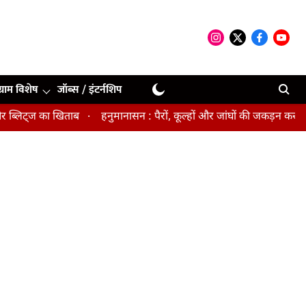
ग्राम विशेष
जॉब्स / इंटर्नशिप
िट्ज का खिताब
हनुमानासन : पैरों, कूल्हों और जांघों की जकड़न करता है दू