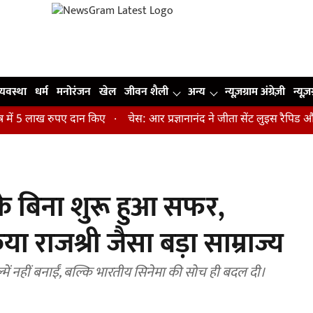
व्यवस्था
धर्म
मनोरंजन
खेल
जीवन शैली
अन्य
न्यूज़ग्राम अंग्रेज़ी
न्यूज़
5 लाख रुपए दान किए
चेस: आर प्रज्ञानानंद ने जीता सेंट लुइस रैपिड और ब्ल
ं के बिना शुरू हुआ सफर,
ा राजश्री जैसा बड़ा साम्राज्य
फ फिल्में नहीं बनाईं, बल्कि भारतीय सिनेमा की सोच ही बदल दी।