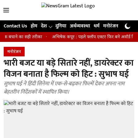
Contact Us
होम
देश
दुनिया
अर्थव्यवस्था
धर्म
मनोरंजन
खेल
जी
ाने का सही तरीका
अभिषेक कपूर : पहले फ्लॉप एक्टर फिर बने अवॉर्ड विनिंग डायरेक
मनोरंजन
भारी बजट या बड़े सितारे नहीं, डायरेक्टर का
विजन बनाता है फिल्म को हिट : सुभाष घई
सुभाष घई ने हिंदी सिनेमा में एक-से-बढ़कर फिल्में देकर अपना नाम
बेहतरीन निर्देशकों में स्थापित किया।