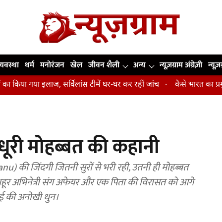
व्यवस्था
धर्म
मनोरंजन
खेल
जीवन शैली
अन्य
न्यूज़ग्राम अंग्रेज़ी
न्यूज़
 इलाज, सर्विलांस टीमें घर-घर कर रहीं जांच
कैसे भारत का प्रमुख हाई-परफॉर्मे
धूरी मोहब्बत की कहानी
u) की जिंदगी जितनी सुरों से भरी रही, उतनी ही मोहब्बत
 मशहूर अभिनेत्री संग अफेयर और एक पिता की विरासत को आगे
चाई की अनोखी धुन।