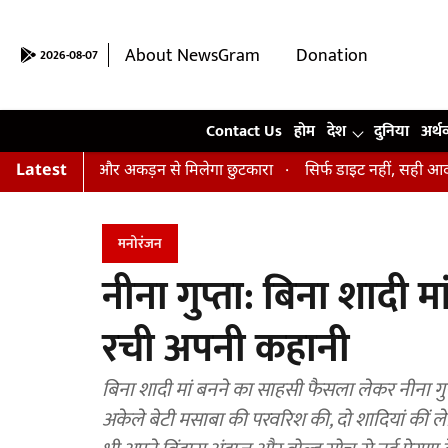
About NewsGram
Donation
2026-08-07
Contact Us
Contact Us
होम
देश
दुनिया
अर्थ
 तनाव और अकड़न से मिलेगा छुटकारा
Latest
सिर्फ डाइट नहीं, सही आदतें भी हैं जरू
मनोरंजन
नीना गुप्ता: बिना शादी मा
रची अपनी कहानी
बिना शादी मां बनने का साहसी फैसला लेकर नीना ग
अकेले बेटी मसाबा की परवरिश की, दो शादियां कीं लेकि