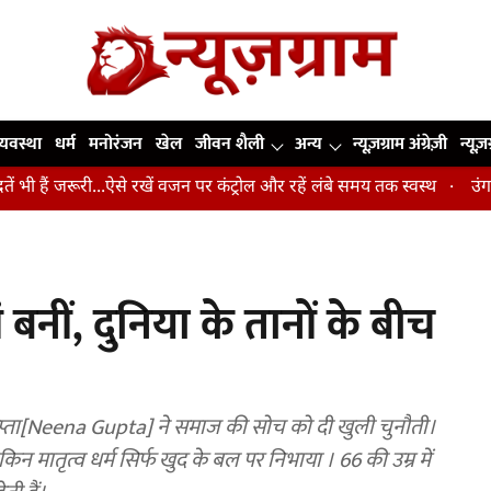
व्यवस्था
धर्म
मनोरंजन
खेल
जीवन शैली
अन्य
न्यूज़ग्राम अंग्रेज़ी
न्यूज़
री...ऐसे रखें वजन पर कंट्रोल और रहें लंबे समय तक स्वस्थ
उंगलियां, कोहनी 
ं बनीं, दुनिया के तानों के बीच
ुप्ता[Neena Gupta] ने समाज की सोच को दी खुली चुनौती।
न मातृत्व धर्म सिर्फ खुद के बल पर निभाया । 66 की उम्र में