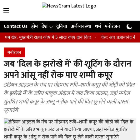
Contact Us
होम
देश
दुनिया
अर्थव्यवस्था
धर्म
मनोरंजन
खेल
जी
 मुख्यमंत्री राहत कोष में 5 लाख रुपए दान किए
चेस: आर प्रज्ञानानंद ने जीता सें
मनोरंजन
जब 'दिल के झरोखे में' की शूटिंग के दौरान
अपने आंसू नहीं रोक पाए शम्मी कपूर
इंडियन आइडल के मंच पर मोहम्मद रफी–शम्मी कपूर की जोड़ी को ‘दिल
के झरोखे में’ के जरिए भावुक अंदाज में याद किया जाएगा, जहां मनोज
मुंतशिर शम्मी कपूर के आंसू न रोक पाने की दिल छू लेने वाली दास्तां
सुनाएंगे