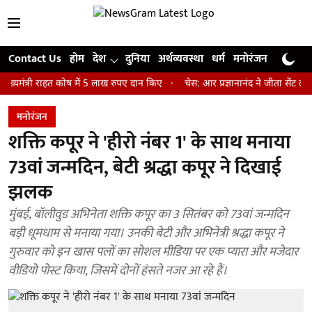
Contact Us
होम
देश
दुनिया
अर्थव्यवस्था
धर्म
मनोरंजन
खेल
जी
री राहत कोष में 5 लाख रुपए दान किए
चेस: आर प्रज्ञानानंद ने जीता सेंट लुइस रैप
मनोरंजन
शक्ति कपूर ने 'हीरो नंबर 1' के साथ मनाया
73वां जन्मदिन, बेटी श्रद्धा कपूर ने दिखाई
झलक
मुंबई, बॉलीवुड अभिनेता शक्ति कपूर का 3 सितंबर को 73वां जन्मदिन
बड़ी धूमधाम से मनाया गया। उनकी बेटी और अभिनेत्री श्रद्धा कपूर ने
गुरुवार को इन खास पलों का सोशल मीडिया पर एक प्यारा और मजेदार
वीडियो पोस्ट किया, जिसमें दोनों हंसते नजर आ रहे हैं।