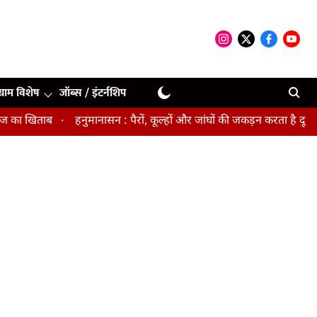
ग्राम विशेष
जॉब्स / इंटर्नशिप
 खिताब
हनुमानासन : पैरों, कूल्हों और जांघों की जकड़न करता है दूर, पेल