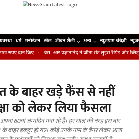
व्यवस्था
धर्म
मनोरंजन
खेल
जीवन शैली
अन्य
न्यूज़ग्राम अंग्रेज़ी
न्यूज़
रुपए दान किए
चेस: आर प्रज्ञानानंद ने जीता सेंट लुइस रैपिड और ब्लिट्ज का
त के बाहर खड़े फैंस से नहीं
क्षा को लेकर लिया फैसला
अपना 60वां जन्मदिन मना रहे हैं। हर साल की तरह इस बार
नत' के बाहर इकट्ठा हो गए। कोई उनके नाम के बैनर लेकर आया