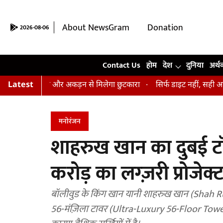
About NewsGram
Donation
2026-08-06
Contact Us
Contact Us
होम
देश
दुनिया
अर्थ
ासन, तनाव और अकड़न से मिलेगा छुटकारा
Latest
सिर्फ डाइट नहीं, सही आदतें भी हैं
मनोरंजन
शाहरुख खान का दुबई 
करोड़ का लग्ज़री प्रोजेक्ट स
बॉलीवुड के किंग खान यानी शाहरुख खान (Shah Rukh
56-मंज़िला टावर (Ultra-Luxury 56-Floor Tower)