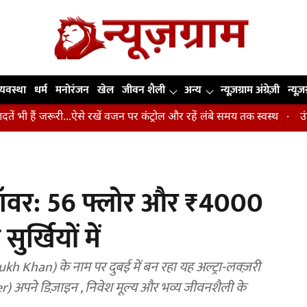
व्यवस्था
धर्म
मनोरंजन
खेल
जीवन शैली
अन्य
न्यूज़ग्राम अंग्रेज़ी
न्यूज़
 जरूरी...ऐसे रखें वजन पर कंट्रोल और रहें लंबे समय तक स्वस्थ
उंगलियां, को
टॉवर: 56 फ्लोर और ₹4000
ुर्खियों में
 Khan) के नाम पर दुबई में बन रहा यह अल्ट्रा-लक्ज़री
 अपने डिज़ाइन , निवेश मूल्य और भव्य जीवनशैली के