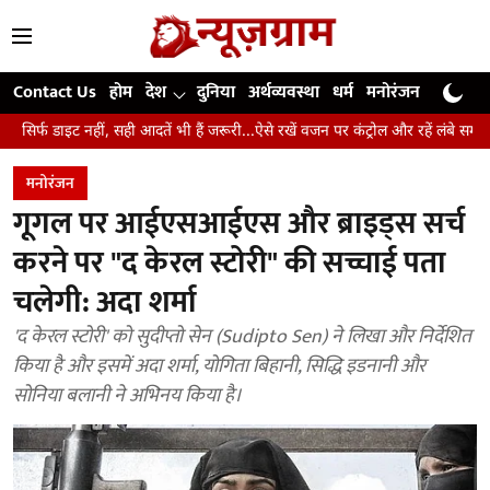
Contact Us
होम
देश
दुनिया
अर्थव्यवस्था
धर्म
मनोरंजन
खेल
जी
ं, सही आदतें भी हैं जरूरी...ऐसे रखें वजन पर कंट्रोल और रहें लंबे समय तक स्वस्थ
उं
मनोरंजन
गूगल पर आईएसआईएस और ब्राइड्स सर्च
करने पर "द केरल स्टोरी" की सच्चाई पता
चलेगी: अदा शर्मा
'द केरल स्टोरी' को सुदीप्तो सेन (Sudipto Sen) ने लिखा और निर्देशित
किया है और इसमें अदा शर्मा, योगिता बिहानी, सिद्धि इडनानी और
सोनिया बलानी ने अभिनय किया है।