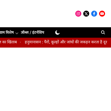
ग्राम विशेष
जॉब्स / इंटर्नशिप
खिताब
हनुमानासन : पैरों, कूल्हों और जांघों की जकड़न करता है दूर, पेल्व