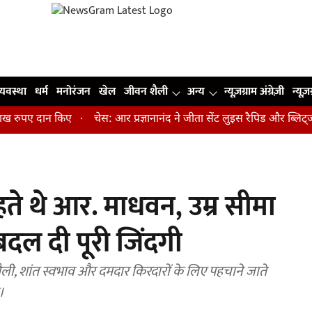
व्यवस्था
धर्म
मनोरंजन
खेल
जीवन शैली
अन्य
न्यूज़ग्राम अंग्रेज़ी
न्यूज़
पए दान किए
चेस: आर प्रज्ञानानंद ने जीता सेंट लुइस रैपिड और ब्लिट्ज का 
हते थे आर. माधवन, उम्र सीमा
 बदल दी पूरी जिंदगी
ी, शांत स्वभाव और दमदार किरदारों के लिए पहचाने जाते
।