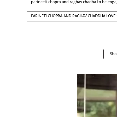
parineeti chopra and raghav chadha to be engag
PARINETI CHOPRA AND RAGHAV CHADDHA LOVE
Sho