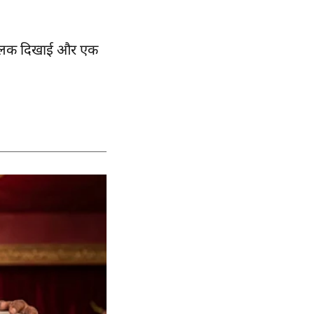
क झलक दिखाई और एक