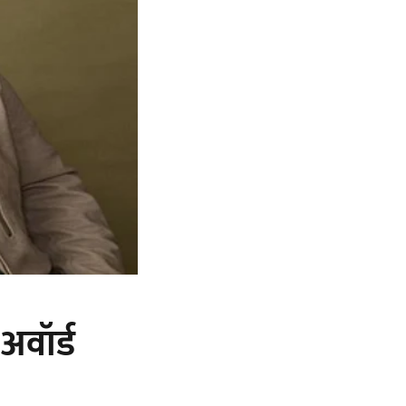
अवॉर्ड