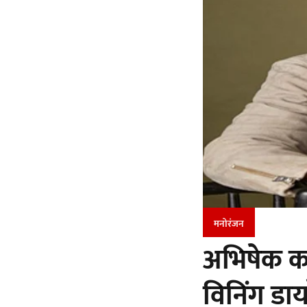
मनोरंजन
अभिषेक कपू
विनिंग डाय