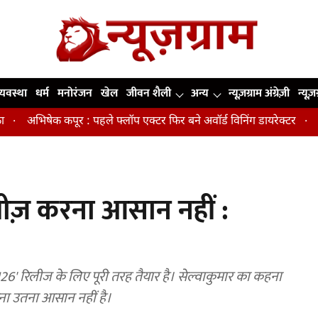
व्यवस्था
धर्म
मनोरंजन
खेल
जीवन शैली
अन्य
न्यूज़ग्राम अंग्रेज़ी
न्यूज़
िषेक कपूर : पहले फ्लॉप एक्टर फिर बने अवॉर्ड विनिंग डायरेक्टर
मिडिल एज
िलीज़ करना आसान नहीं :
ड 126' रिलीज के लिए पूरी तरह तैयार है। सेल्वाकुमार का कहना
ना उतना आसान नहीं है।