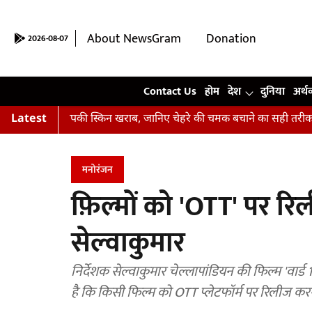
About NewsGram
Donation
2026-08-07
Contact Us
Contact Us
होम
देश
दुनिया
अर्थ
हीं हैं आपकी स्किन खराब, जानिए चेहरे की चमक बचाने का सही तरीका
Latest
अभ
मनोरंजन
फ़िल्मों को 'OTT' पर र
सेल्वाकुमार
निर्देशक सेल्वाकुमार चेल्लापांडियन की फिल्म 'वार्
है कि किसी फिल्म को OTT प्लेटफॉर्म पर रिलीज कर