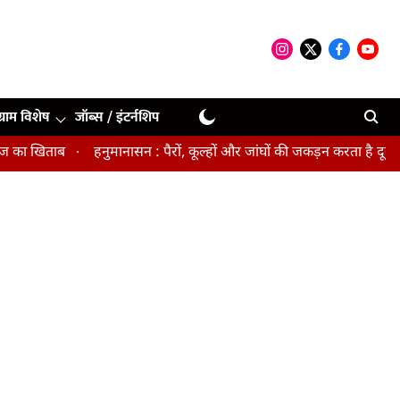
ग्राम विशेष
जॉब्स / इंटर्नशिप
 खिताब
हनुमानासन : पैरों, कूल्हों और जांघों की जकड़न करता है दूर, पेल्