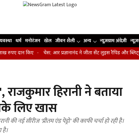
व्यवस्था
धर्म
मनोरंजन
खेल
जीवन शैली
अन्य
न्यूज़ग्राम अंग्रेज़ी
न्यूज़
ुपए दान किए
चेस: आर प्रज्ञानानंद ने जीता सेंट लुइस रैपिड और ब्लिट्ज का
मा', राजकुमार हिरानी ने बताया
है उनके लिए खास
ी की नई सीरीज 'प्रीतम एंड पेड्रो' की काफी चर्चा हो रही है।
 है।