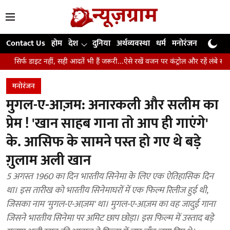
Contact Us
होम
देश
दुनिया
अर्थव्यवस्था
धर्म
मनोरंजन
खेल
जी
इट नहीं, सही आदतें भी हैं जरूरी...ऐसे रखें वजन पर कंट्रोल और रहें लंबे समय तक स्वस्थ
मनोरंजन
मुगल-ए-आज़म: अनारकली और सलीम का
प्रेम ! 'खान साहब गाना तो आप ही गाएंगे'
के. आसिफ के सामने पस्त हो गए थे बड़े
ग़ुलाम अली खान
5 अगस्त 1960 का दिन भारतीय सिनेमा के लिए एक ऐतिहासिक दिन
था। इस तारीख को भारतीय सिनेमाघरों में एक फिल्म रिलीज हुई थी,
जिसका नाम 'मुगल-ए-आज़म' था। मुगल-ए-आज़म का वह जादुई गाना
जिसने भारतीय सिनेमा पर अमिट छाप छोड़ा। इस फिल्म में उस्ताद बड़े