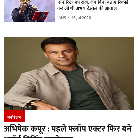
'सेनोरिटा' का राज, जब बिना बताए रिकॉर्ड
कर ली थी अभय देओल की आवाज
IANS
16 Jul 2026
मनोरंजन
अभिषेक कपूर : पहले फ्लॉप एक्टर फिर बने