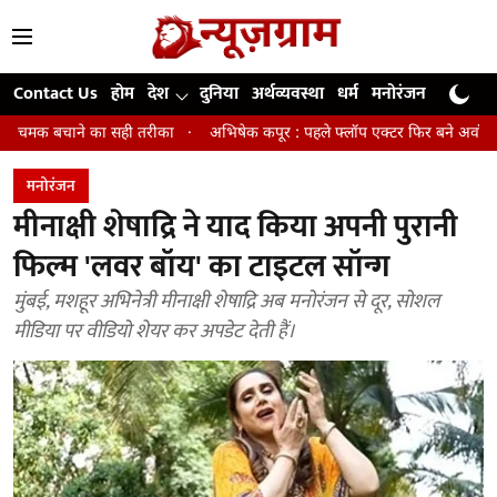
Contact Us
होम
देश
दुनिया
अर्थव्यवस्था
धर्म
मनोरंजन
खेल
जी
ा सही तरीका
अभिषेक कपूर : पहले फ्लॉप एक्टर फिर बने अवॉर्ड विनिंग डायरेक्टर
मनोरंजन
मीनाक्षी शेषाद्रि ने याद किया अपनी पुरानी
फिल्म 'लवर बॉय' का टाइटल सॉन्ग
मुंबई, मशहूर अभिनेत्री मीनाक्षी शेषाद्रि अब मनोरंजन से दूर, सोशल
मीडिया पर वीडियो शेयर कर अपडेट देती हैं।