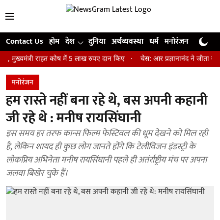
Contact Us
होम
देश
दुनिया
अर्थव्यवस्था
धर्म
मनोरंजन
खेल
जी
ंत्री राहत कोष में 5 लाख रुपए दान किए
चेस: आर प्रज्ञानानंद ने जीता सेंट लुइस 
मनोरंजन
हम रास्ते नहीं बना रहे थे, बस अपनी कहानी
जी रहे थे : मनीष रायसिंघानी
इस समय हर तरफ कान्स फिल्म फेस्टिवल की धूम देखने को मिल रही
है, लेकिन शायद ही कुछ लोग जानते होंगे कि टेलीविजन इंडस्ट्री के
लोकप्रिय अभिनेता मनीष रायसिंघानी पहले ही अतंर्राष्ट्रीय मंच पर अपना
जलवा बिखेर चुके हैं।