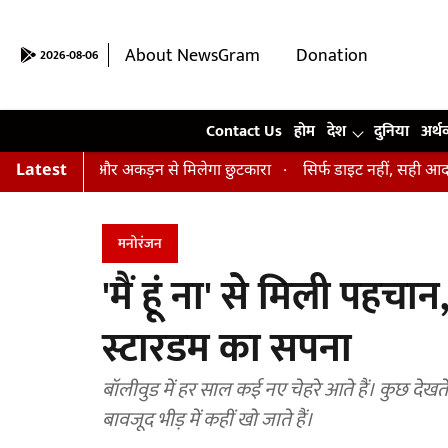
About NewsGram
Donation
2026-08-06
Contact Us
Contact Us
होम
देश
दुनिया
अर्थ
सन, तनाव और अकड़न से मिलेगा छुटकारा
Latest
सिर्फ डाइट नहीं, सही आदतें भी हैं ज
मनोरंजन
'मैं हूं ना' से मिली पहच
स्टारडम का सपना
बॉलीवुड में हर साल कई नए चेहरे आते हैं। कुछ देखते
बावजूद भीड़ में कहीं खो जाते हैं।