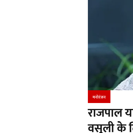
मनोरंजन
राजपाल याद
वसूली के ल