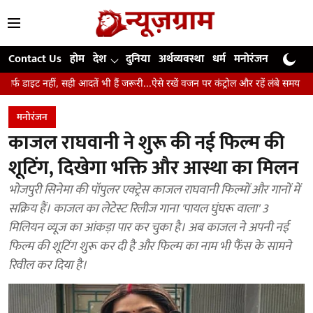
Contact Us
होम
देश
दुनिया
अर्थव्यवस्था
धर्म
मनोरंजन
खेल
जी
ही आदतें भी हैं जरूरी...ऐसे रखें वजन पर कंट्रोल और रहें लंबे समय तक स्वस्थ
उंगलि
मनोरंजन
काजल राघवानी ने शुरू की नई फिल्म की
शूटिंग, दिखेगा भक्ति और आस्था का मिलन
भोजपुरी सिनेमा की पॉपुलर एक्ट्रेस काजल राघवानी फिल्मों और गानों में
सक्रिय हैं। काजल का लेटेस्ट रिलीज गाना 'पायल घुंघरू वाला' 3
मिलियन व्यूज का आंकड़ा पार कर चुका है। अब काजल ने अपनी नई
फिल्म की शूटिंग शुरू कर दी है और फिल्म का नाम भी फैंस के सामने
रिवील कर दिया है।