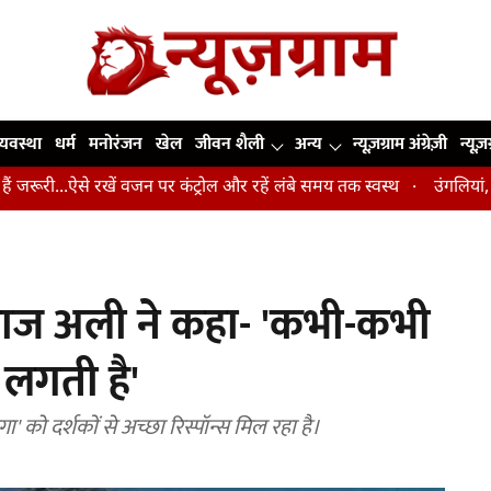
व्यवस्था
धर्म
मनोरंजन
खेल
जीवन शैली
अन्य
न्यूज़ग्राम अंग्रेज़ी
न्यूज़
..ऐसे रखें वजन पर कंट्रोल और रहें लंबे समय तक स्वस्थ
उंगलियां, कोहनी और
याज अली ने कहा- 'कभी-कभी
लगती है'
 को दर्शकों से अच्छा रिस्पॉन्स मिल रहा है।