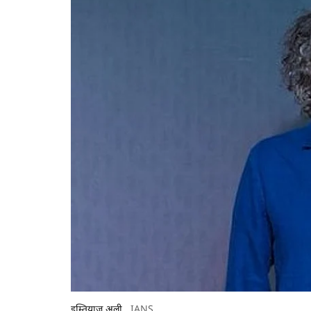
इम्तियाज अली
IANS