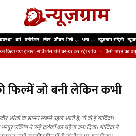
व्यवस्था
धर्म
मनोरंजन
खेल
जीवन शैली
अन्य
न्यूज़ग्राम अंग्रेज़ी
न्यूज़
लाज, सर्विलांस टीमें घर-घर कर रहीं जांच
कैसे भारत का प्रमुख हाई-परफॉर्मेंस
ी फिल्में जो बनी लेकिन कभी
 आंखों के सामने सबसे पहले आती है, तो वो हैं गोविंदा।
ूर एक्टिंग ने उन्हें दर्शकों का चहेता बना दिया। गोविंदा ने