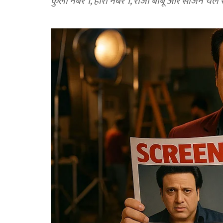
कुली नंबर 1, हीरो नंबर 1, राजा बाबू और साजन चले