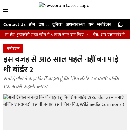
Contact Us
होम
देश
दुनिया
अर्थव्यवस्था
धर्म
मनोरंजन
खेल
जी
मुख्यमंत्री राहत कोष में 5 लाख रुपए दान किए
चेस: आर प्रज्ञानानंद ने जीता सेंट
मनोरंजन
इस वजह से आठ साल पहले नहीं बन पाई
थी बॉर्डर 2
सनी देओल ने कहा कि मैं चाहता हूं कि सिर्फ बॉर्डर 2 न बनाएं बल्कि
एक अच्छी कहानी बनाएं।