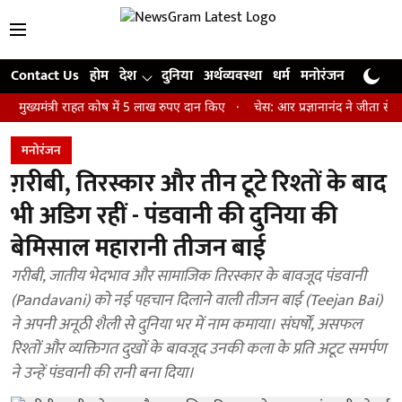
Contact Us
होम
देश
दुनिया
अर्थव्यवस्था
धर्म
मनोरंजन
खेल
जी
त्री राहत कोष में 5 लाख रुपए दान किए
चेस: आर प्रज्ञानानंद ने जीता सेंट लुइस र
मनोरंजन
ग़रीबी, तिरस्कार और तीन टूटे रिश्तों के बाद
भी अडिग रहीं - पंडवानी की दुनिया की
बेमिसाल महारानी तीजन बाई
गरीबी, जातीय भेदभाव और सामाजिक तिरस्कार के बावजूद पंडवानी
(Pandavani) को नई पहचान दिलाने वाली तीजन बाई (Teejan Bai)
ने अपनी अनूठी शैली से दुनिया भर में नाम कमाया। संघर्षों, असफल
रिश्तों और व्यक्तिगत दुखों के बावजूद उनकी कला के प्रति अटूट समर्पण
ने उन्हें पंडवानी की रानी बना दिया।