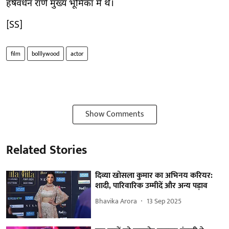
हर्षवर्धन राणे मुख्य भूमिका में थे।
[SS]
film
bolllywood
actor
Show Comments
Related Stories
दिव्या खोसला कुमार का अभिनय करियर:
शादी, पारिवारिक उम्मीदें और अन्य पड़ाव
Bhavika Arora
13 Sep 2025