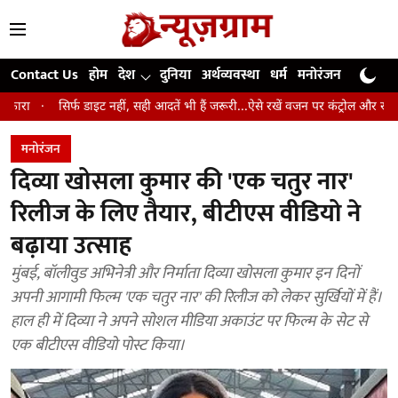
Contact Us
होम
देश
दुनिया
अर्थव्यवस्था
धर्म
मनोरंजन
खेल
जी
 डाइट नहीं, सही आदतें भी हैं जरूरी...ऐसे रखें वजन पर कंट्रोल और रहें लंबे समय तक स्वस्
मनोरंजन
दिव्या खोसला कुमार की 'एक चतुर नार'
रिलीज के लिए तैयार, बीटीएस वीडियो ने
बढ़ाया उत्साह
मुंबई, बॉलीवुड अभिनेत्री और निर्माता दिव्या खोसला कुमार इन दिनों
अपनी आगामी फिल्म 'एक चतुर नार' की रिलीज को लेकर सुर्खियों में हैं।
हाल ही में दिव्या ने अपने सोशल मीडिया अकाउंट पर फिल्म के सेट से
एक बीटीएस वीडियो पोस्ट किया।