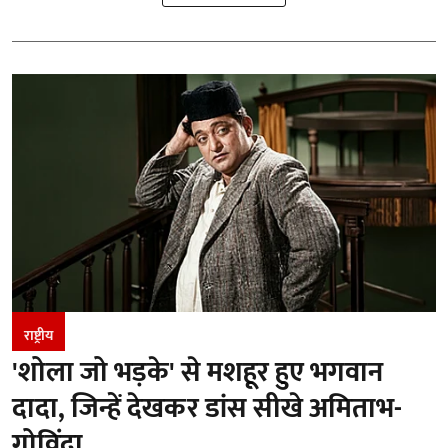
राष्ट्रीय
'शोला जो भड़के' से मशहूर हुए भगवान
दादा, जिन्हें देखकर डांस सीखे अमिताभ-
गोविंदा