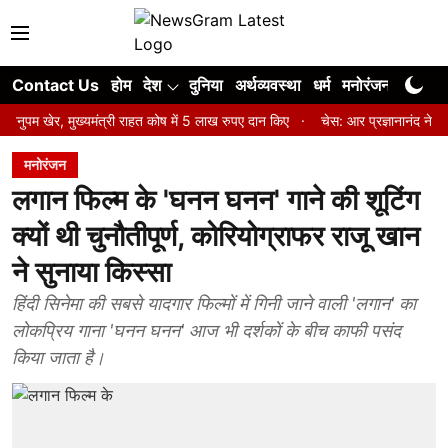
Contact Us
होम
देश
दुनिया
अर्थव्यवस्था
धर्म
मनोरंजन
खेल
ज
र, मुख्यमंत्री राहत कोष में 5 लाख रुपए दान किए
चेस: आर प्रज्ञानानंद ने जीता सेंट
मनोरंजन
लगान फिल्म के 'घनन घनन' गाने की शूटिंग
क्यों थी चुनौतीपूर्ण, कोरियोग्राफर राजू खान
ने सुनाया किस्सा
हिंदी सिनेमा की सबसे यादगार फिल्मों में गिनी जाने वाली 'लगान' का
लोकप्रिय गाना 'घनन घनन' आज भी दर्शकों के बीच काफी पसंद
किया जाता है।