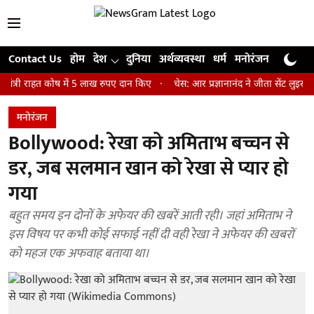
Contact Us
होम
देश
दुनिया
अर्थव्यवस्था
धर्म
मनोरंजन
खेल
जी
राहत कोष में 5 लाख रुपए दान किए
चेस: आर प्रज्ञानानंद ने जीता सेंट लुइस रैपिड 
मनोरंजन
Bollywood: रेखा को अमिताभ बच्चन से
डर, जब सलमान खान को रेखा से प्यार हो
गया
बहुत समय इन दोनों के अफेयर की खबरें आती रही। जहां अमिताभ ने
इस विषय पर कभी कोई सफाई नहीं दी वही रेखा ने अफेयर की खबरों
को महज एक अफवाह बताया था।