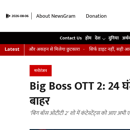
About NewsGram
Donation
2026-08-06
Contact Us
Contact Us
होम
देश
दुनिया
अर्थ
ासन, तनाव और अकड़न से मिलेगा छुटकारा
Latest
सिर्फ डाइट नहीं, सही आदतें भी हैं 
मनोरंजन
Big Boss OTT 2: 24 घंटे
बाहर
'बिग बॉस ओटीटी 2' शो में कंटेस्टेंट्स को आए अभी 