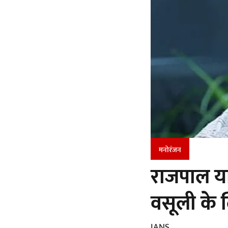
मनोरंजन
राजपाल याद
वसूली के ल
IANS