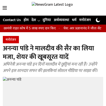
Contact Us
होम
देश
दुनिया
अर्थव्यवस्था
धर्म
मनोरंजन
खेल
जी
री राहत कोष में 5 लाख रुपए दान किए
चेस: आर प्रज्ञानानंद ने जीता सेंट लुइस रैप
मनोरंजन
अनन्या पांडे ने मालदीव की सैर का लिया
मजा, शेयर की खूबसूरत यादें
अभिनेत्री अनन्या पांडे इन दिनों मालदीव में छुट्टियां मना रही हैं। उन्होंने
अपने इस शानदार सफर की झलकियां सोशल मीडिया पर साझा कीं।