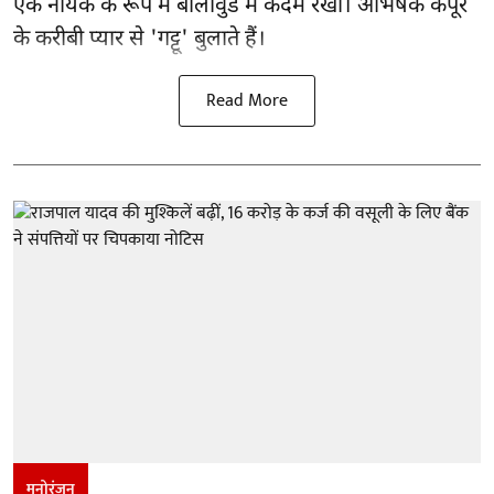
एक नायक के रूप में
बॉलीवुड
में कदम रखा। अभिषेक कपूर
के करीबी प्यार से 'गट्टू' बुलाते हैं।
Read More
मनोरंजन