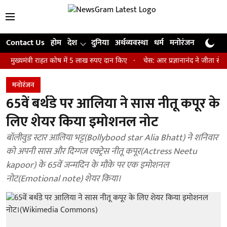
Contact Us
होम
देश
दुनिया
अर्थव्यवस्था
धर्म
मनोरंजन
खेल
जी
ंत्री राहत कोष में 5 लाख रुपए दान किए
चेस: आर प्रज्ञानानंद ने जीता सेंट लुइस 
मनोरंजन
65वें बर्थडे पर आलिया ने सास नीतू कपूर के
लिए शेयर किया इमोशनल नोट
बॉलीवुड स्टार आलिया भट्ट(Bollybood star Alia Bhatt) ने शनिवार
को अपनी सास और दिग्गज एक्ट्रेस नीतू कपूर(Actress Neetu
kapoor) के 65वें जन्मदिन के मौके पर एक इमोशनल
नोट(Emotional note) शेयर किया।