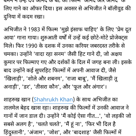
बर्मन ने उन्हें देव आनंद के बेटे की फिल्म 'आनंद और आनंद' के
लिए गाने का ऑफर दिया। इस अवसर से अभिजीत ने बॉलीवुड की
दुनिया में कदम रखा।
अभिजीत ने 1983 में फिल्म 'मुझे इंसाफ चाहिए' के लिए 'प्रेम दूत
आया' गाना गाया। शुरुआती वर्षों में उन्हें कई छोटे-मोटे प्रोजेक्ट्स
मिले। फिर 1990 के दशक में उनका करियर जबरदस्त तरीके से
चमका। उन्होंने 'वादा रहा सनम' जैसी हिट गाने दी, जो अक्षय
कुमार पर फिल्माए गए और दर्शकों के दिल में जगह बना ली। इसके
बाद उन्होंने कई सुपरहिट फिल्मों में अपनी आवाज दी, जैसे
'खिलाड़ी', 'शोले और शबनम', 'राजा बाबू', 'मैं खिलाड़ी तू
अनाड़ी', 'डर', 'तीसरा कौन', और 'फूल और अंगार'।
शाहरुख खान (
Shahrukh Khan
) के साथ अभिजीत का
तालमेल बेहद खास रहा। शाहरुख की फिल्मों में उनकी आवाज ने
गानों में जान डाल दी। उन्होंने 'मैं कोई ऐसा गीत…', 'वो लड़की जो
सबसे अलग है', 'चलते चलते', 'मैं हूं ना', 'फिर भी दिल है
हिंदुस्तानी', 'अंजाम', 'जोश', और 'बादशाह' जैसी फिल्मों में