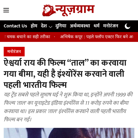
Contact Us
होम
देश
दुनिया
अर्थव्यवस्था
धर्म
मनोरंजन
खेल
जी
ा सही तरीका
अभिषेक कपूर : पहले फ्लॉप एक्टर फिर बने अवॉर्ड विनिंग डायरेक्टर
मनोरंजन
ऐश्वर्या राय की फिल्म “ताल” का करवाया
गया बीमा, यही है इंश्योरेंस करवाने वाली
पहली भारतीय फिल्म
यह ट्रेंड सबसे पहले सुभाष घई ने शुरू किया था, इन्होंने अपनी 1999 की
फिल्म 'ताल' का यूनाइटेड इंडिया इंश्योरेंस से 11 करोड़ रुपये का बीमा
करवाया था। इस प्रकार 'ताल' इंश्योरेंस करवाने वाली पहली भारतीय
फिल्म बन गई।