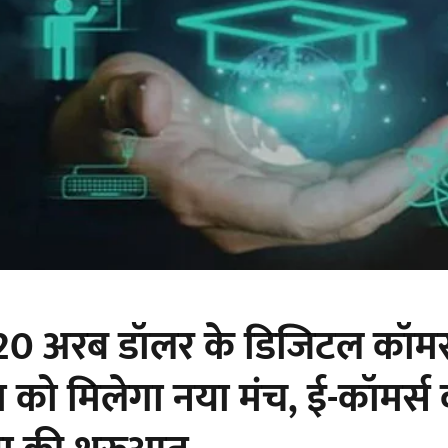
20 अरब डॉलर के डिजिटल कॉमर
 को मिलेगा नया मंच, ई-कॉमर्स