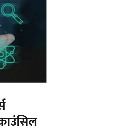
्स
 काउंसिल