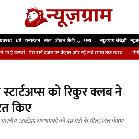
व्यवस्था
धर्म
मनोरंजन
खेल
जीवन शैली
अन्य
न्यूज़ग्राम अंग्रेज़ी
न्यूज़
रूरी...ऐसे रखें वजन पर कंट्रोल और रहें लंबे समय तक स्वस्थ
उंगलियां, कोहन
स्टार्टअप्स को रिकुर क्लब ने
ित किए
भारतीय स्टार्टअप संस्थापकों को 48 घंटों के भीतर वित्त पोषण