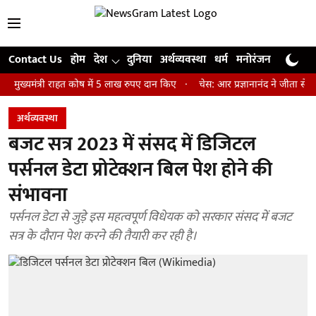
Contact Us
होम
देश
दुनिया
अर्थव्यवस्था
धर्म
मनोरंजन
खेल
जी
ंत्री राहत कोष में 5 लाख रुपए दान किए
चेस: आर प्रज्ञानानंद ने जीता सेंट लुइस 
अर्थव्यवस्था
बजट सत्र 2023 में संसद में डिजिटल
पर्सनल डेटा प्रोटेक्शन बिल पेश होने की
संभावना
पर्सनल डेटा से जुड़े इस महत्वपूर्ण विधेयक को सरकार संसद में बजट
सत्र के दौरान पेश करने की तैयारी कर रही है।