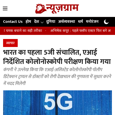
Contact Us
होम
देश
दुनिया
अर्थव्यवस्था
धर्म
मनोरंजन
खेल
जी
ा सही तरीका
अभिषेक कपूर : पहले फ्लॉप एक्टर फिर बने अवॉर्ड विनिंग डायरेक्टर
व्यापार
भारत का पहला 5जी संचालित, एआई
निर्देशित कोलोनोस्कोपी परीक्षण किया गया
कंपनी ने उल्लेख किया कि एआई-असिस्टेड कोलोनोस्कोपी पॉलीप
डिटेक्शन ट्रायल से डॉक्टरों को रोगी देखभाल की गुणवत्ता में सुधार करने
में मदद मिलेगी