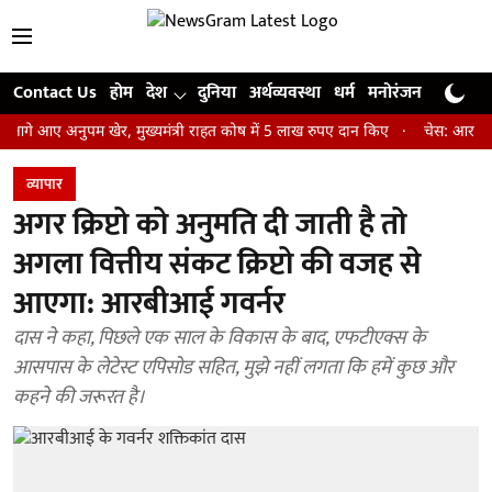
Contact Us
होम
देश
दुनिया
अर्थव्यवस्था
धर्म
मनोरंजन
खेल
जी
आए अनुपम खेर, मुख्यमंत्री राहत कोष में 5 लाख रुपए दान किए
चेस: आर प्रज्ञानान
व्यापार
अगर क्रिप्टो को अनुमति दी जाती है तो
अगला वित्तीय संकट क्रिप्टो की वजह से
आएगा: आरबीआई गवर्नर
दास ने कहा, पिछले एक साल के विकास के बाद, एफटीएक्स के
आसपास के लेटेस्ट एपिसोड सहित, मुझे नहीं लगता कि हमें कुछ और
कहने की जरूरत है।