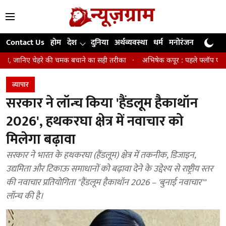
Contact Us
होम
देश
दुनिया
अर्थव्यवस्था
धर्म
मनोरंजन
खेल
जी
निए चेहरे की चमक बचाने का सही तरीका
अभिषेक कपूर : पहले फ्लॉप एक्टर फिर बने 
व्यापार
सरकार ने लॉन्च किया 'हैंडलूम हैकाथॉन
2026', हथकरघा क्षेत्र में नवाचार को
मिलेगा बढ़ावा
सरकार ने भारत के हथकरघा (हैंडलूम) क्षेत्र में तकनीक, डिजाइन,
उद्यमिता और टिकाऊ समाधानों को बढ़ावा देने के उद्देश्य से राष्ट्रीय स्तर
की नवाचार प्रतियोगिता "हैंडलूम हैकाथॉन 2026 – 'बुनाई नवाचार'"
लॉन्च की है।