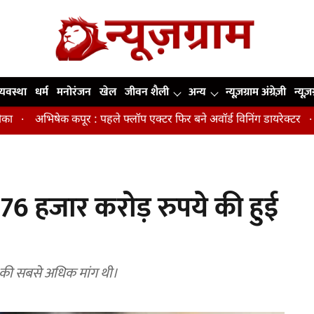
व्यवस्था
धर्म
मनोरंजन
खेल
जीवन शैली
अन्य
न्यूज़ग्राम अंग्रेज़ी
न्यूज़
ेक कपूर : पहले फ्लॉप एक्टर फिर बने अवॉर्ड विनिंग डायरेक्टर
मिडिल एज म
ें 76 हजार करोड़ रुपये की हुई
ों की सबसे अधिक मांग थी।