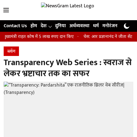
Contact Us
होम
देश
दुनिया
अर्थव्यवस्था
धर्म
मनोरंजन
खेल
जी
्री राहत कोष में 5 लाख रुपए दान किए
चेस: आर प्रज्ञानानंद ने जीता सेंट लुइस रैप
ब्लॉग
Transparency Web Series : स्वराज से
लेकर भ्रष्टाचार तक का सफर