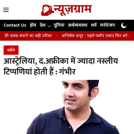
Contact Us
होम
देश
दुनिया
अर्थव्यवस्था
धर्म
मनोरंजन
खेल
जी
े का सही तरीका
अभिषेक कपूर : पहले फ्लॉप एक्टर फिर बने अवॉर्ड विनिंग डायरेक्ट
ब्लॉग
आस्ट्रेलिया, द.अफ्रीका में ज्यादा नस्लीय
टिप्पणियां होती हैं : गंभीर