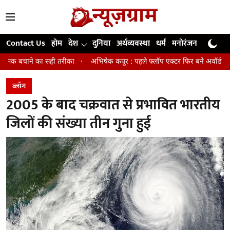
Contact Us
होम
देश
दुनिया
अर्थव्यवस्था
धर्म
मनोरंजन
खेल
जी
सही तरीका
अभिषेक कपूर : पहले फ्लॉप एक्टर फिर बने अवॉर्ड विनिंग डायरेक्टर
ब्लॉग
2005 के बाद चक्रवात से प्रभावित भारतीय
जिलों की संख्या तीन गुना हुई