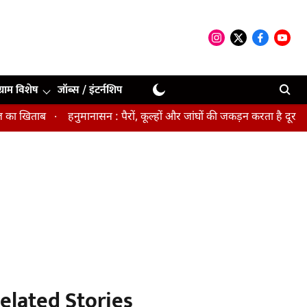
ग्राम विशेष
जॉब्स / इंटर्नशिप
खिताब
हनुमानासन : पैरों, कूल्हों और जांघों की जकड़न करता है दूर, पेल्
elated Stories