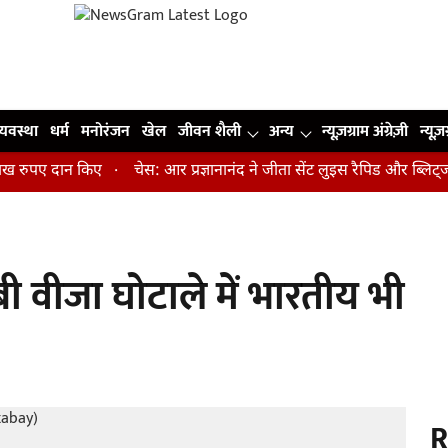
व्यवस्था
धर्म
मनोरंजन
खेल
जीवन शैली
अन्य
न्यूज़ग्राम अंग्रेज़ी
न्यूज़
पए दान किए
चेस: आर प्रज्ञानानंद ने जीता सेंट लुइस रैपिड और ब्लिट्ज का 
ी वीजा घोटाले में भारतीय भी
R