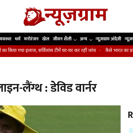
व्यवस्था
धर्म
मनोरंजन
खेल
जीवन शैली
अन्य
न्यूज़ग्राम अंग्रेज़ी
न्यूज़
गया इलाज, सर्विलांस टीमें घर-घर कर रहीं जांच
कैसे भारत का प्रमुख हाई-परफॉर
न-लैंग्थ : डेविड वार्नर
R